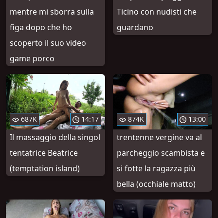
mentre mi sborra sulla
Ticino con nudisti che
figa dopo che ho
guardano
scoperto il suo video
game porco
687K
14:17
874K
13:00
Il massaggio della singol
trentenne vergine va al
tentatrice Beatrice
parcheggio scambista e
(temptation island)
si fotte la ragazza più
bella (occhiale matto)