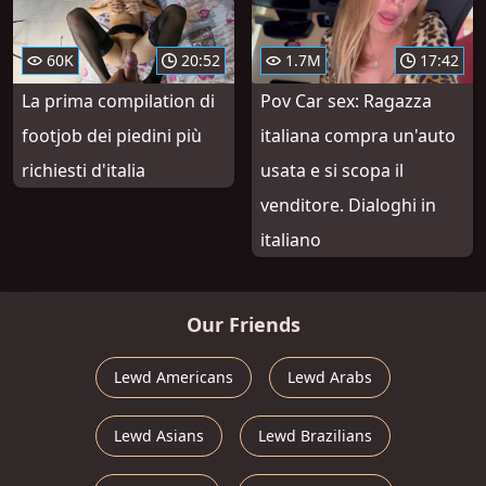
60K
20:52
1.7M
17:42
La prima compilation di
Pov Car sex: Ragazza
footjob dei piedini più
italiana compra un'auto
richiesti d'italia
usata e si scopa il
venditore. Dialoghi in
italiano
Our Friends
Lewd Americans
Lewd Arabs
Lewd Asians
Lewd Brazilians