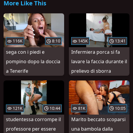
More Like This
116K
8:10
145K
13:41
sega con i piedi e
Infermiera porca si fa
pompino dopo la doccia
lavare la faccia durante il
a Tenerife
prelievo di sborra
121K
10:44
81K
10:05
studentessa corrompe il
Marito beccato scoparsi
professore per essere
una bambola dalla