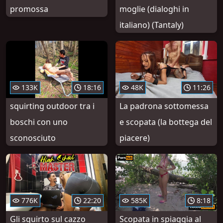
promossa
moglie (dialoghi in
italiano) (Tantaly)
133K
18:16
48K
11:26
squirting outdoor tra i
La padrona sottomessa
boschi con uno
e scopata (la bottega del
sconosciuto
piacere)
776K
22:20
585K
8:18
Gli squirto sul cazzo
Scopata in spiaggia al