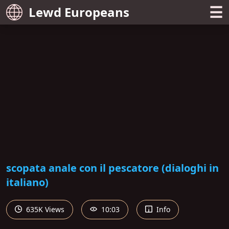
☰
Lewd Europeans
scopata anale con il pescatore (dialoghi in
italiano)
635K Views
10:03
Info